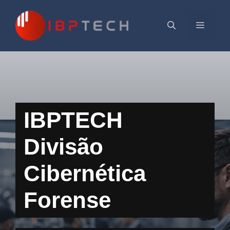
Pular
para
Menu
o
conteúdo
IBPTECH
Divisão
Cibernética
Forense